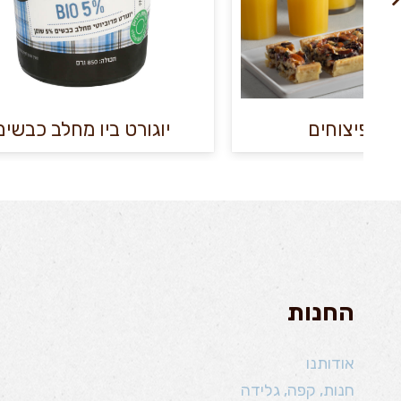
פיצוחים
יוגורט ביו מחלב כבשים
החנות
אודותנו
חנות, קפה, גלידה